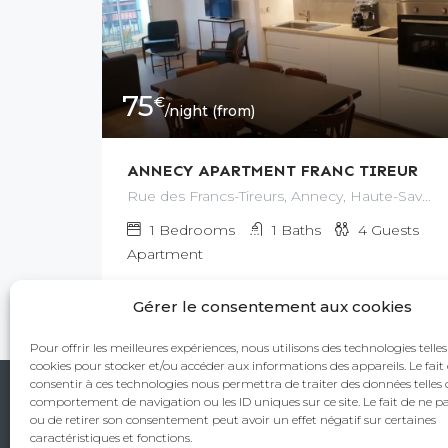
75
€
/night (from)
ANNECY APARTMENT FRANC TIREUR
Rue des Francs-Tireurs, Annecy, Haute-Savoie, Auvergne-Rhône-Alpes, France métropolitaine, 74000, France
1
Bedrooms
1
Baths
4
Guests
Apartment
3.5 -
1 Reviews
Gérer le consentement aux cookies
Pour offrir les meilleures expériences, nous utilisons des technologies telles
cookies pour stocker et/ou accéder aux informations des appareils. Le fait
consentir à ces technologies nous permettra de traiter des données telles 
comportement de navigation ou les ID uniques sur ce site. Le fait de ne p
Copyright © 2023 Hibiscus 33B rue du Fierney 0
ou de retirer son consentement peut avoir un effet négatif sur certaines
caractéristiques et fonctions.