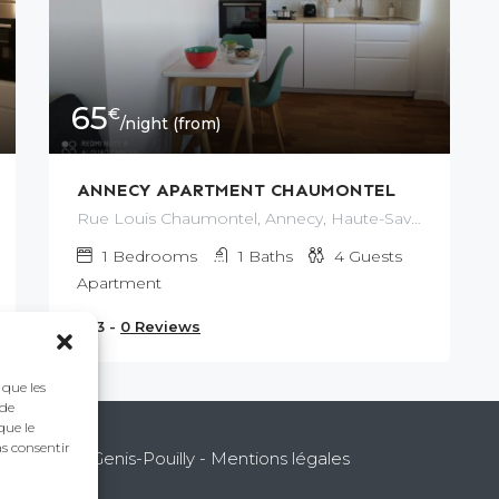
65
€
/night (from)
ANNECY APARTMENT CHAUMONTEL
Rue Louis Chaumontel, Annecy, Haute-Savoie, Auvergne-Rhône-Alpes, France métropolitaine, 74000, France
1
Bedrooms
1
Baths
4
Guests
Apartment
3 -
0 Reviews
 que les
 de
que le
as consentir
1630 Saint-Genis-Pouilly -
Mentions légales