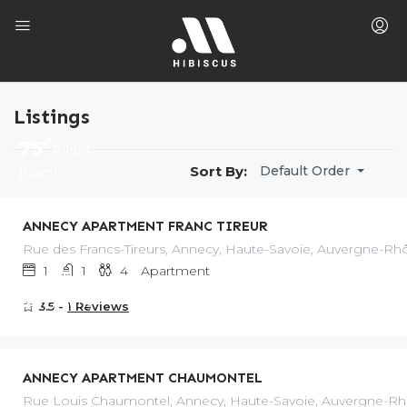
Listings
€
75
/night
Sort By:
Default Order
(from)
ANNECY APARTMENT FRANC TIREUR
Rue des Francs-Tireurs, Annecy, Haute-Savoie, Auvergne-Rhô
1
1
4
Apartment
€
65
/night
3.5 -
1 Reviews
(from)
ANNECY APARTMENT CHAUMONTEL
Rue Louis Chaumontel, Annecy, Haute-Savoie, Auvergne-Rhô