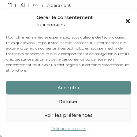
1
1
4
Apartment
Gérer le consentement
3 -
0 Reviews
aux cookies
Pour offrir les meilleures expériences, nous utilisons des technologies
telles que les cookies pour stocker et/ou accéder aux informations des
Newsletter
appareils. Le fait de consentir à ces technologies nous permettra de
traiter des données telles que le comportement de navigation ou les ID
uniques sur ce site. Le fait de ne pas consentir ou de retirer son
consentement peut avoir un effet négatif sur certaines caractéristiques
et fonctions.
Accepter
Copyright © 2023 Hibiscus 33B rue du Fierney 01630
Refuser
Saint-Genis-Pouilly -
Mentions légales
Voir les préférences
Politique de cookies